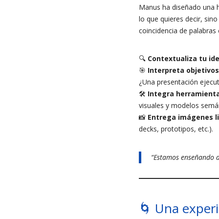
Manus ha diseñado una h
lo que quieres decir, sin
coincidencia de palabras
🔍
Contextualiza tu id
🎯
Interpreta objetivos
¿Una presentación ejecut
🛠️
Integra herramienta
visuales y modelos semán
📸
Entrega imágenes li
decks, prototipos, etc.).
“Estamos enseñando a 
🌀 Una experi