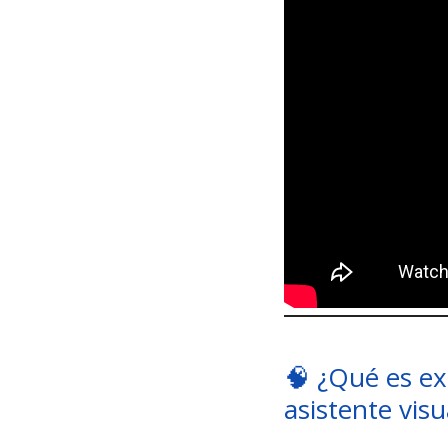
🧠 ¿Qué es e
asistente visu