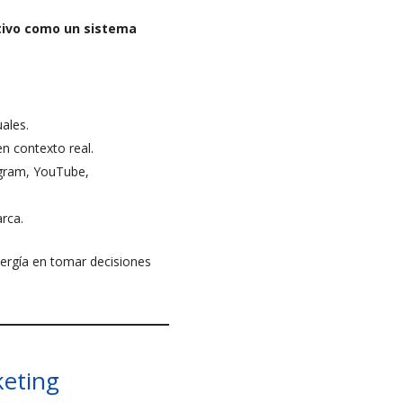
tivo como un sistema
uales.
en contexto real.
agram, YouTube,
rca.
nergía en tomar decisiones
keting