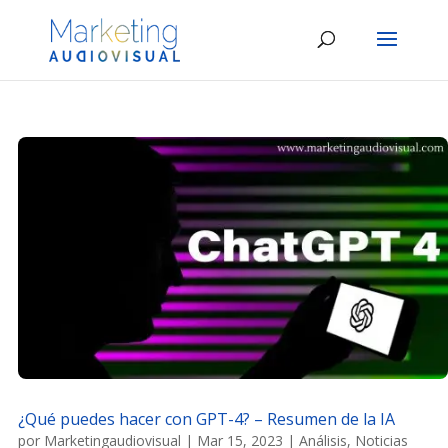
¿Qué puedes hacer con GPT-4? – Resumen de la IA
por
Marketingaudiovisual
|
Mar 15, 2023
|
Análisis
,
Noticias