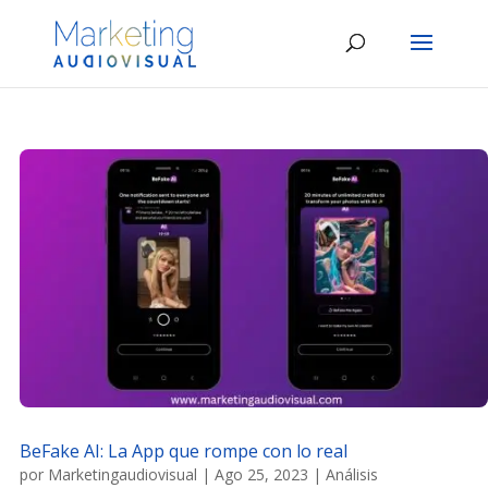
BeFake AI: La App que rompe con lo real
por
Marketingaudiovisual
|
Ago 25, 2023
|
Análisis