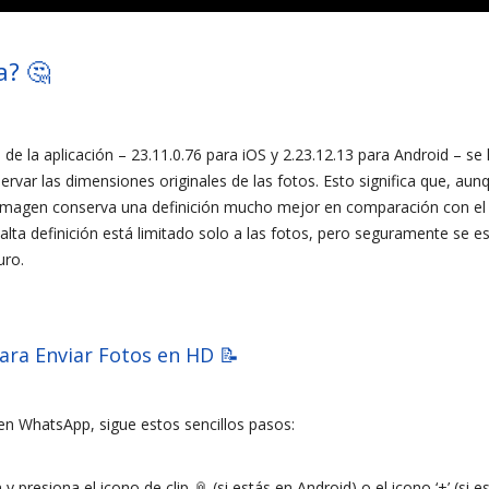
? 🤔
 de la aplicación – 23.11.0.76 para iOS y 2.23.12.13 para Android – s
rvar las dimensiones originales de las fotos. Esto significa que, aun
imagen conserva una definición mucho mejor en comparación con el 
lta definición está limitado solo a las fotos, pero seguramente se 
uro.
ara Enviar Fotos en HD 📝
en WhatsApp, sigue estos sencillos pasos:
y presiona el icono de clip 📎 (si estás en Android) o el icono ‘+’ (si 