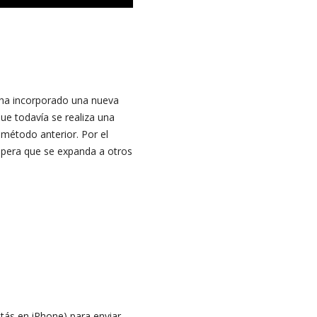
e ha incorporado una nueva
que todavía se realiza una
método anterior. Por el
espera que se expanda a otros
estás en iPhone) para enviar